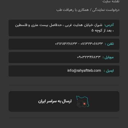
نقشه سایت
درخواست نمایندگی / همکاری با رهیافت طب
آدرس:
شیراز، خیابان هدایت غربی ، حدفاصل بیست متری و فلسطین
، بعد از کوچه 5
تلفن :
07132306833
-
02128426833
موبایل :
09032346833
ایمیل :
info@rahyaftteb.com
 به سراسر ایران
بهترین 