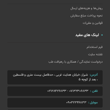
روش‌ها و هزینه‌های ارسال
نحوه پرداخت مبلغ سفارش
قوانین و مقررات
لینک های مفید
فرم استخدام
نقشه سایت
درخواست نمایندگی / همکاری با رهیافت طب
آدرس:
شیراز، خیابان هدایت غربی ، حدفاصل بیست متری و فلسطین
، بعد از کوچه 5
تلفن :
07132306833
-
02128426833
موبایل :
09032346833