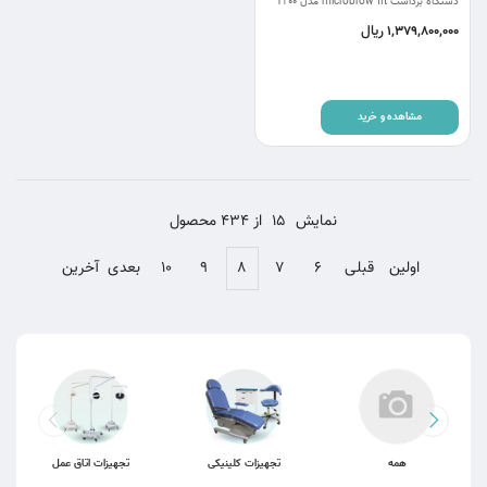
دستگاه برداشت microbrow fit مدل T200
ریال
1,379,800,000
مشاهده و خرید
نمایش
15
از 434 محصول
اولین
قبلی
۶
۷
۸
۹
۱۰
بعدی
آخرین
همه
تجهیزات کلینیکی
تجهیزات اتاق عمل