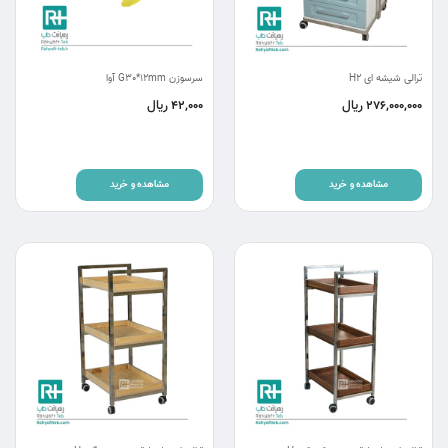
ترالی شیشه ای H2
سرسوزن G30*12mm آوا
ریال
ریال
42,000
276,000,000
مشاهده و خرید
مشاهده و خرید