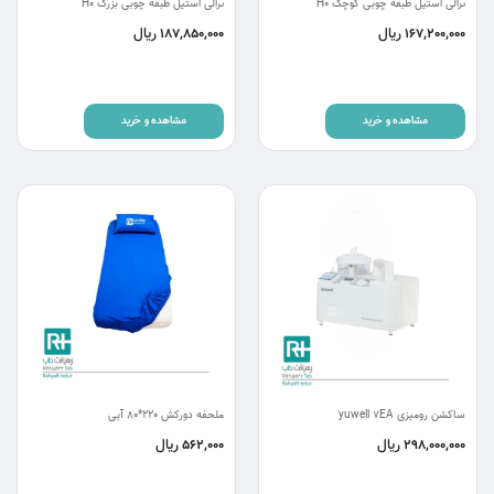
ترالی استیل طبقه چوبی کوچک H0
ترالی استیل طبقه چوبی بزرگ H0
ریال
ریال
187,850,000
167,200,000
مشاهده و خرید
مشاهده و خرید
ساکشن رومیزی yuwell 7EA
ملحفه دورکش 220*80 آبی
ریال
ریال
562,000
298,000,000