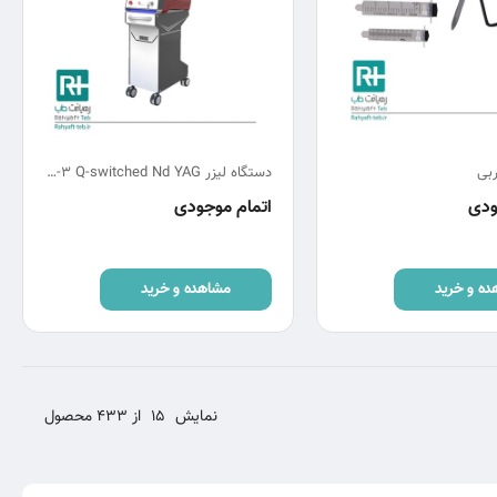
ربی
دستگاه لیزر RUIKD Genelux-3 Q-switched Nd YAG
ودی
اتمام موجودی
ده و خرید
مشاهده و خرید
نمایش
15
از 433 محصول