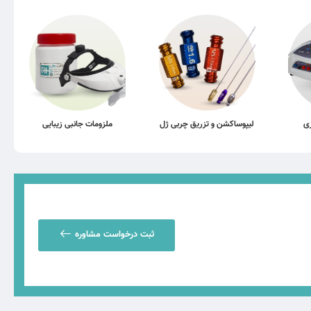
زی
لیپوساکشن و تزریق چربی ژل
ملزومات جانبی زیبایی
ثبت درخواست مشاوره