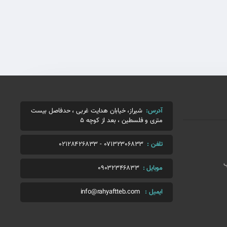
آدرس:
شیراز، خیابان هدایت غربی ، حدفاصل بیست
متری و فلسطین ، بعد از کوچه 5
تلفن :
07132306833
-
02128426833
ب
موبایل :
09032346833
ایمیل :
info@rahyaftteb.com