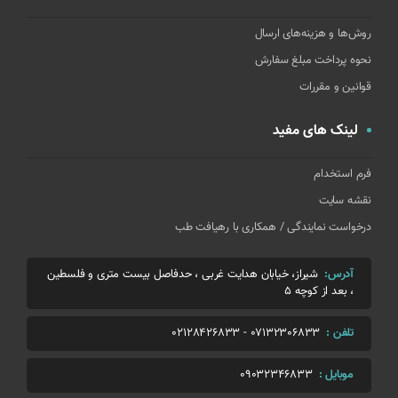
روش‌ها و هزینه‌های ارسال
نحوه پرداخت مبلغ سفارش
قوانین و مقررات
لینک های مفید
فرم استخدام
نقشه سایت
درخواست نمایندگی / همکاری با رهیافت طب
آدرس:
شیراز، خیابان هدایت غربی ، حدفاصل بیست متری و فلسطین
، بعد از کوچه 5
تلفن :
07132306833
-
02128426833
موبایل :
09032346833