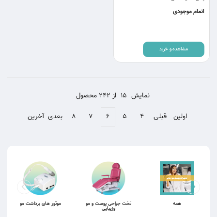
اتمام موجودی
مشاهده و خرید
نمایش
15
از 242 محصول
اولین
قبلی
۴
۵
۶
۷
۸
بعدی
آخرین
همه
تخت جراحی پوست و مو
موتور های برداشت مو
وزیبایی