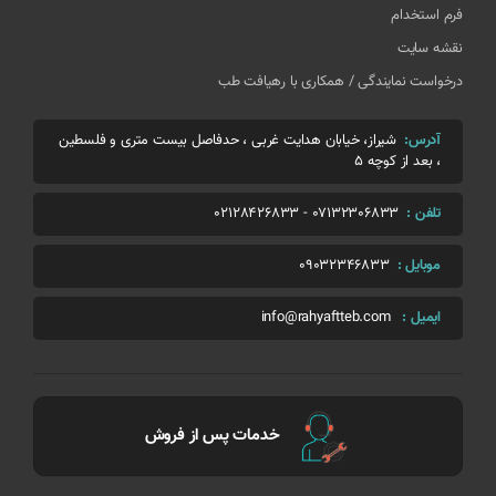
فرم استخدام
نقشه سایت
درخواست نمایندگی / همکاری با رهیافت طب
آدرس:
شیراز، خیابان هدایت غربی ، حدفاصل بیست متری و فلسطین
، بعد از کوچه 5
تلفن :
07132306833
-
02128426833
موبایل :
09032346833
ایمیل :
info@rahyaftteb.com
خدمات پس از فروش