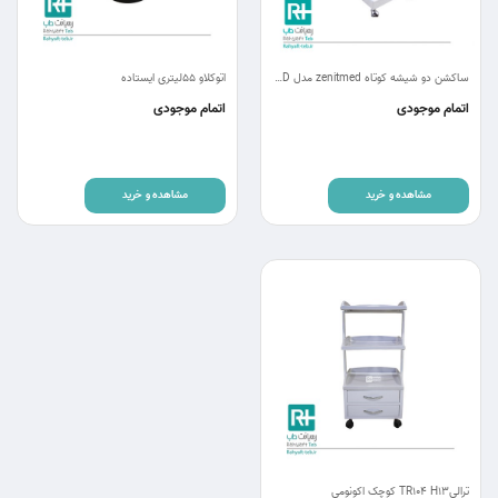
ساکشن دو شیشه کوتاه zenitmed مدل ZTH-D
اتوکلاو 55لیتری ایستاده
اتمام موجودی
اتمام موجودی
مشاهده و خرید
مشاهده و خرید
ترالیTR104 H13 کوچک اکونومی