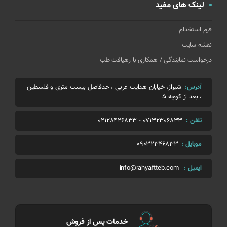
لینک های مفید
فرم استخدام
نقشه سایت
درخواست نمایندگی / همکاری با رهیافت طب
آدرس:
شیراز، خیابان هدایت غربی ، حدفاصل بیست متری و فلسطین
، بعد از کوچه 5
تلفن :
07132306833
-
02128426833
موبایل :
09032346833
ایمیل :
info@rahyaftteb.com
خدمات پس از فروش