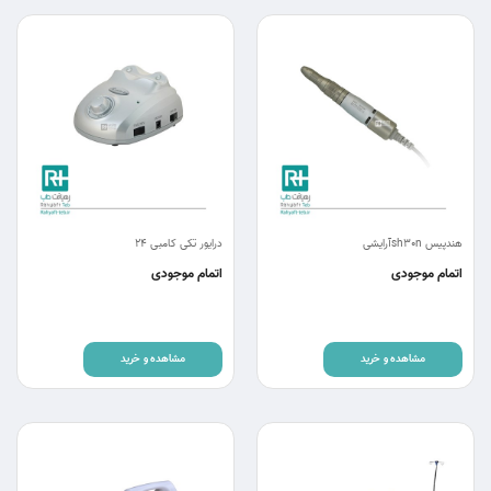
هندپیس sh30nآرایشی
درایور تکی کامبی 24
اتمام موجودی
اتمام موجودی
مشاهده و خرید
مشاهده و خرید