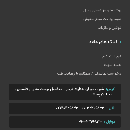
روش‌ها و هزینه‌های ارسال
نحوه پرداخت مبلغ سفارش
قوانین و مقررات
لینک های مفید
فرم استخدام
نقشه سایت
درخواست نمایندگی / همکاری با رهیافت طب
آدرس:
شیراز، خیابان هدایت غربی ، حدفاصل بیست متری و فلسطین
، بعد از کوچه 5
تلفن :
07132306833
-
02128426833
موبایل :
09032346833